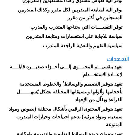
توفر آلية لقياس مستوى رضا المستفيدين (متدربين)
توفر آلية لمتابعة المتدربين لكل مقرر وكذلك المتدربين
المسجلين في أكثر من مقرر
توفر التقنيــــات التي يحتاجها المتدرب والمدرب
سياسة للاجابة على استفسارات ومتابعة المتدربين
سياسية التقييم والتغذية الراجعة للمتدرب
التعهدات
تعهد بتقسيـــم المحتـــوى إلـــى أجــزاء صغيـــرة قابلــــة
لإعــادة الاستخـــدام
تعهد بتوفير التصميم والوسائط ُ والخطوط المستخدمة
بأحجامها وألوانها وتنسيقاتها المختلفة بشكل يّسهـــــــل
القراءة ويقلّل من الإجهاد
تعهد بتوفير المحتوى الرقمي بأشكال مختلفة (نصوص ومواد
سمعية، ومواد مرئية) تدعم احتياجات وخيارات المتدرب
المتنوعة
تعهد بضمان جودة الوسائط التعليمية والتدريبية وإمكانية