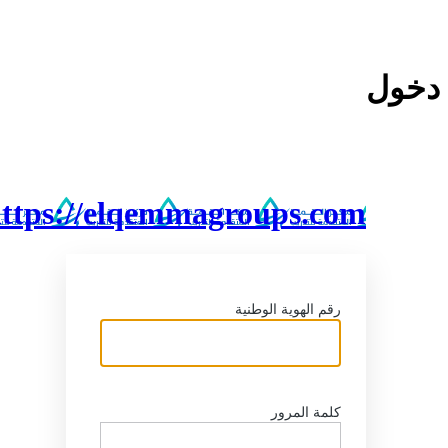
خول
https://elqemmagroups.com
رقم الهوية الوطنية
كلمة المرور