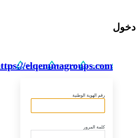
خول
https://elqemmagroups.com
رقم الهوية الوطنية
كلمة المرور