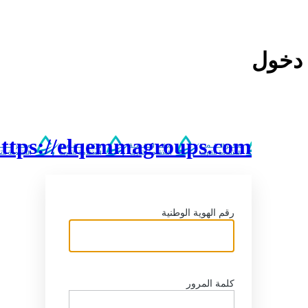
خول
https://elqemmagroups.com
رقم الهوية الوطنية
كلمة المرور