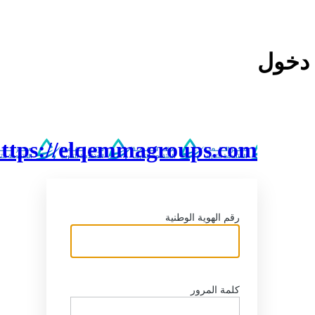
خول
https://elqemmagroups.com
رقم الهوية الوطنية
كلمة المرور